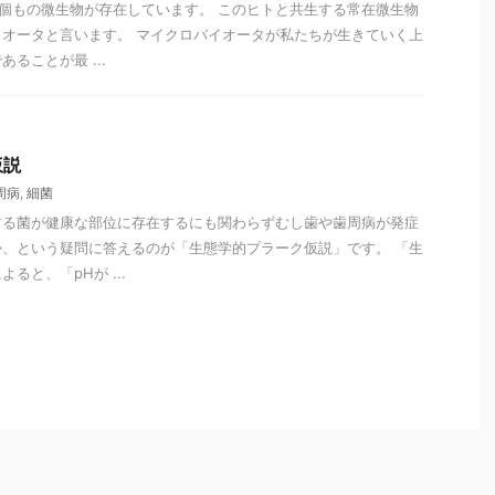
兆個もの微生物が存在しています。 このヒトと共生する常在微生物
オータと言います。 マイクロバイオータが私たちが生きていく上
ることが最 ...
仮説
周病
,
細菌
する菌が健康な部位に存在するにも関わらずむし歯や歯周病が発症
、という疑問に答えるのが「生態学的プラーク仮説」です。 「生
ると、「pHが ...