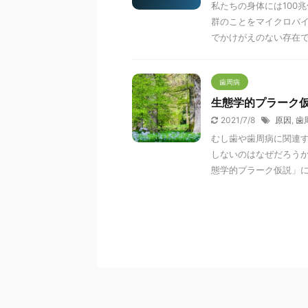
私たちの身体には100
群のことをマイクロバイ
でかけがえのない存在であ
歯周病
生態学的プラーク
2021/7/8
原因
,
歯
むし歯や歯周病に関連
しないのはなぜだろうか
態学的プラーク仮説」によ