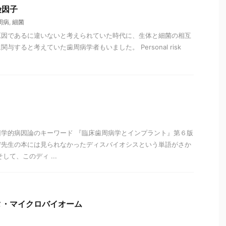
険因子
周病
,
細菌
原因であるに違いないと考えられていた時代に、生体と細菌の相互
与すると考えていた歯周病学者もいました。 Personal risk
学的病因論のキーワード 『臨床歯周病学とインプラント』第６版
デ先生の本には見られなかったディスバイオシスという単語がさか
して、このディ ...
タ・マイクロバイオーム