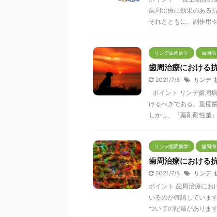
歯周治療に効果のある
それとともに、副作用や耐
リンデ歯周病学
歯周病
歯周治療における
2021/7/8
リンデ
,
ポイント リンデ歯周
けるべきである。重度
しかし、『薬剤耐性菌』や 
リンデ歯周病学
歯周病
歯周治療における
2021/7/8
リンデ
,
ポイント 歯周治療にお
いるのか確認しています
ついての記載があります。