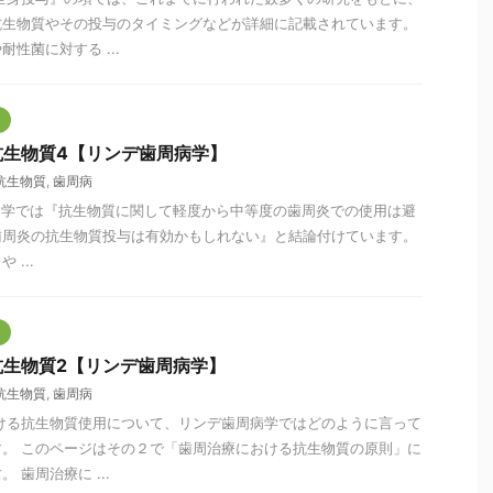
抗生物質やその投与のタイミングなどが詳細に記載されています。
性菌に対する ...
抗生物質4【リンデ歯周病学】
抗生物質
,
歯周病
病学では『抗生物質に関して軽度から中等度の歯周炎での使用は避
歯周炎の抗生物質投与は有効かもしれない』と結論付けています。
...
抗生物質2【リンデ歯周病学】
抗生物質
,
歯周病
ける抗生物質使用について、リンデ歯周病学ではどのように言って
。 このページはその２で「歯周治療における抗生物質の原則」に
 歯周治療に ...