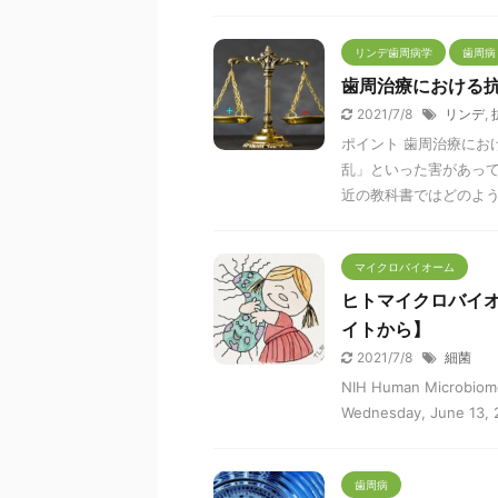
リンデ歯周病学
歯周病
歯周治療における抗
2021/7/8
リンデ
,
ポイント 歯周治療にお
乱」といった害があって
近の教科書ではどのように
マイクロバイオーム
ヒトマイクロバイ
イトから】
2021/7/8
細菌
NIH Human Microbiome 
Wednesday, June 13, 
歯周病