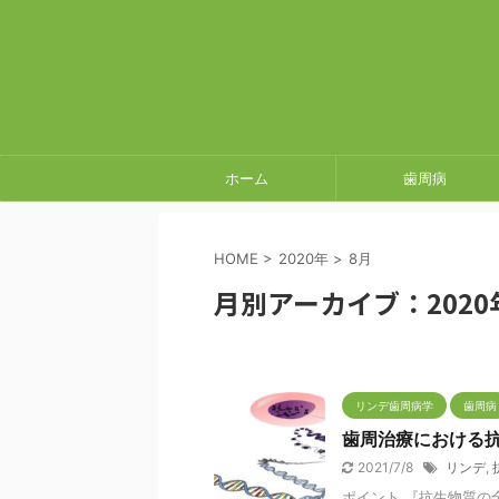
ホーム
歯周病
HOME
>
2020年
>
8月
月別アーカイブ：2020
リンデ歯周病学
歯周病
歯周治療における
2021/7/8
リンデ
,
ポイント 『抗生物質の