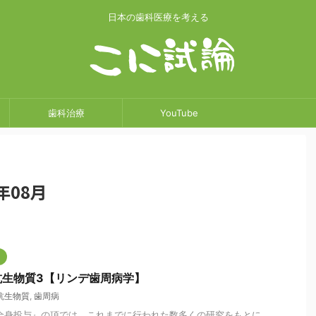
日本の歯科医療を考える
歯科治療
YouTube
年08月
抗生物質3【リンデ歯周病学】
抗生物質
,
歯周病
全身投与』の項では、これまでに行われた数多くの研究をもとに、