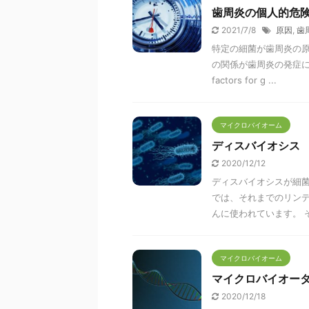
歯周炎の個人的危
2021/7/8
原因
,
歯
特定の細菌が歯周炎の
の関係が歯周炎の発症に関
factors for g ...
マイクロバイオーム
ディスバイオシス
2020/12/12
ディスバイオシスが細菌
では、それまでのリン
んに使われています。 そ
マイクロバイオーム
マイクロバイオー
2020/12/18